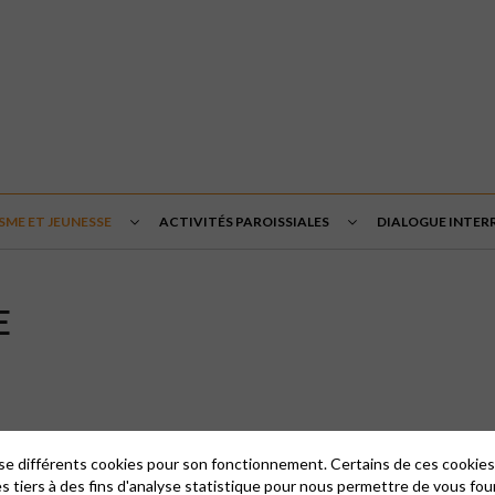
SME ET JEUNESSE
ACTIVITÉS PAROISSIALES
DIALOGUE INTERR
E
e
groupe de jeunes
qui, en laison avec d’autres paroisses, propose différ
lise différents cookies pour son fonctionnement. Certains de ces cooki
es tiers à des fins d'analyse statistique pour nous permettre de vous fou