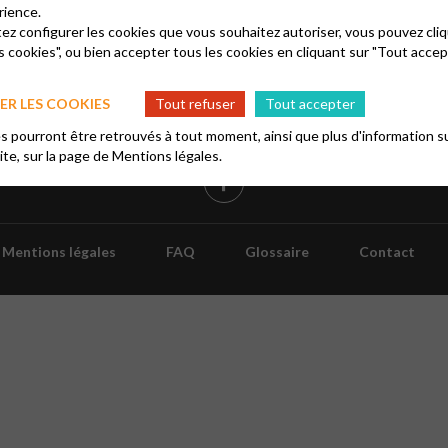
rience.
tez configurer les cookies que vous souhaitez autoriser, vous pouvez cliq
s cookies", ou bien accepter tous les cookies en cliquant sur "Tout accep
re à notre
tter
R LES COOKIES
Tout refuser
Tout accepter
 pourront être retrouvés à tout moment, ainsi que plus d'information su
site, sur la page de
Mentions légales.
Mentions légales
FAQ
Glossaire
Contact