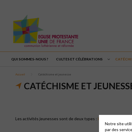
QUI SOMMES-NOUS ?
CULTES ET CÉLÉBRATIONS
CATÉCHI
Accueil
Catéchisme et jeunesse
CATÉCHISME ET JEUNESS
Les activités jeunesses sont de deux types :
le catéchisme
et l
Notre site uti
par des servic