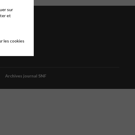
uer sur
ter et
r les cookies
Archives journal SNF