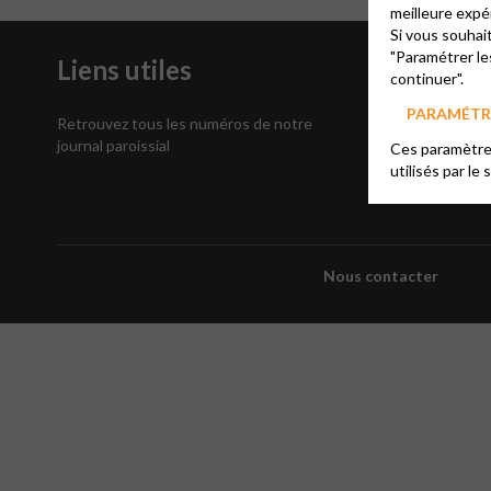
meilleure expé
Si vous souhai
"Paramétrer le
Liens utiles
S’inscri
continuer".
Newsle
PARAMÉTRE
Retrouvez tous les numéros de notre
journal paroissial
Ces paramètres
utilisés par le 
Nous contacter