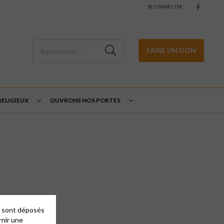
SE CONNECTER
FAIRE UN DON
ELIGIEUX
OUVRONS NOS PORTES
entes activités.
es sont déposés
rnir une