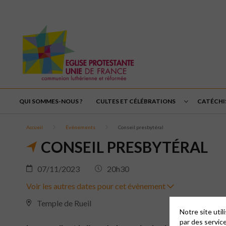
QUI SOMMES-NOUS ?
CULTES ET CÉLÉBRATIONS
CATÉCHI
Accueil
Événements
Conseil presbytéral
CONSEIL PRESBYTÉRAL
07/11/2023
20h30
Voir les autres dates pour cet évènement
Temple de Rueil
Notre site uti
par des servic