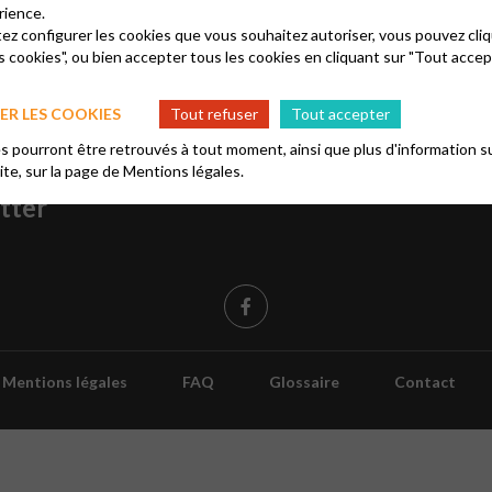
 Il se réunit une fois par mois.
rience.
tez configurer les cookies que vous souhaitez autoriser, vous pouvez cliq
s cookies", ou bien accepter tous les cookies en cliquant sur "Tout accep
R LES COOKIES
Tout refuser
Tout accepter
 pourront être retrouvés à tout moment, ainsi que plus d'information su
re à notre
site, sur la page de
Mentions légales.
tter
Mentions légales
FAQ
Glossaire
Contact