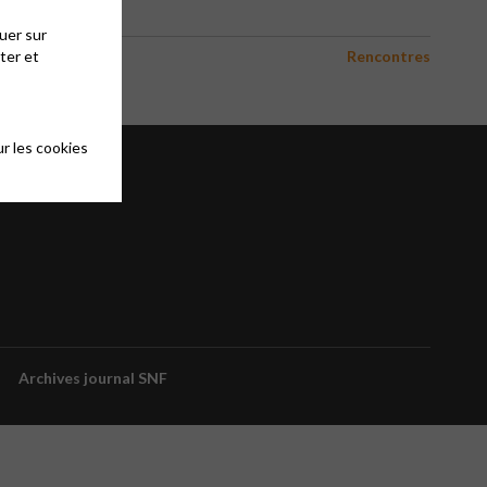
uer sur
ter et
Rencontres
r les cookies
Archives journal SNF