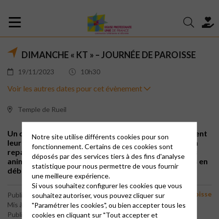
DIMANCHE « KT » – JOURNÉE DE PAROISSE
19/11/2023
10h30
Voir les autres dates pour cet évènement
Temple de Rueil
Un dimanche par mois, lors du culte, les enfants suivent
Notre site utilise différents cookies pour son
leurs monitrices et moniteurs pour le catéchisme. Un
fonctionnement. Certains de ces cookies sont
repas tiré des sacs est ensuite partagé par tous. Des
déposés par des services tiers à des fins d'analyse
animations peuvent être proposées pour les adultes en
statistique pour nous permettre de vous fournir
début d'après-midi.
une meilleure expérience.
Si vous souhaitez configurer les cookies que vous
Dimanche KT/Journée de paroisse
Publié le 30 juin 2023
souhaitez autoriser, vous pouvez cliquer sur
Mis à jour le 1 novembre 2025
"Paramétrer les cookies", ou bien accepter tous les
Publié par le webmaster
cookies en cliquant sur "Tout accepter et