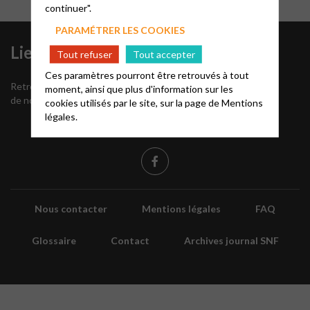
continuer".
PARAMÉTRER LES COOKIES
Liens utiles
S’inscrire à
Tout refuser
Tout accepter
notre
Ces paramètres pourront être retrouvés à tout
Retrouvez tous les numéros
Newsletter
moment, ainsi que plus d'information sur les
de notre journal paroissial
cookies utilisés par le site, sur la page de
Mentions
légales.
Nous contacter
Mentions légales
FAQ
Glossaire
Contact
Archives journal SNF