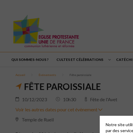
QUI SOMMES-NOUS ?
CULTES ET CÉLÉBRATIONS
CATÉCHI
Accueil
Événements
Fête paroissiale
FÊTE PAROISSIALE
10/12/2023
10h30
Fête de l'Avet
Voir les autres dates pour cet évènement
Temple de Rueil
Notre site uti
par des servic