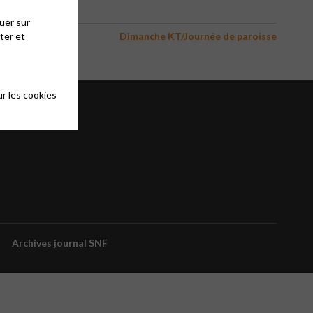
uer sur
ter et
Dimanche KT/Journée de paroisse
r les cookies
Archives journal SNF