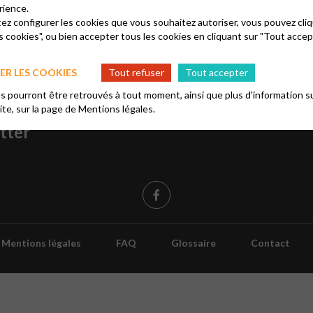
 aura lieu notre fête paroissiale.
rience.
tez configurer les cookies que vous souhaitez autoriser, vous pouvez cliq
s cookies", ou bien accepter tous les cookies en cliquant sur "Tout accep
R LES COOKIES
Tout refuser
Tout accepter
 pourront être retrouvés à tout moment, ainsi que plus d'information su
re à notre
site, sur la page de
Mentions légales.
tter
Mentions légales
FAQ
Glossaire
Contact