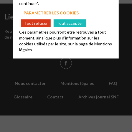
continuer".
PARAMÉTRER LES COOKIES
Liens utiles
S’inscrire à
Tout refuser
Tout accepter
notre
Retrouvez tous les numéros
Ces paramètres pourront être retrouvés à tout
Newsletter
de notre journal paroissial
moment, ainsi que plus d'information sur les
cookies utilisés par le site, sur la page de
Mentions
légales.
Nous contacter
Mentions légales
FAQ
Glossaire
Contact
Archives journal SNF