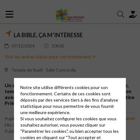
LA BIBLE, ÇA M’INTÉRESSE
07/12/2024
10h00
Voir les autres dates pour cet évènement
Temple de Rueil - Salle Concordia
Un samedi tous les deux mois, de 10h à 12h au temple,
Notre site utilise différents cookies pour son
temps de partage sur des thèmes de société, en liaison
fonctionnement. Certains de ces cookies sont
avec des textes bibliques, animé par la bibliste Christine
déposés par des services tiers à des fins d'analyse
Priéto.
statistique pour nous permettre de vous fournir
une meilleure expérience.
Etudes bibliques
Si vous souhaitez configurer les cookies que vous
Publié le 14 mars 2023
souhaitez autoriser, vous pouvez cliquer sur
Mis à jour le 20 février 2025
"Paramétrer les cookies", ou bien accepter tous les
Publié par le webmaster
cookies en cliquant sur "Tout accepter et